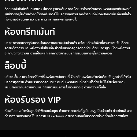
ด้วยเทคโนโลยีที่ทันสมัยและ มีมาตรฐานระดับสากล โดยเราได้เตรียมความพร้อมของทีมแพทย์
ผู้เชี่ยวชาญในด้านต่างๆ ไว้รองรับการให้บริการทุกท่าน ลูกค้ารวมถึงห้องปลอดเชื้อ จึงมั่นใจได้
ทั้งความปลอดภัย ความสะอาด และผลลัพธ์ที่พึงพอใจ
ห้องทรีทเม้นท์
บรรยากาศสบายๆกับการผ่อนคลายอย่างเป็นส่วนตัว พร้อมเตียงไฟฟ้าที่สามารถปรับได้ตาม
ความต้องการ และพนักงานในโซนที่จะช่วยให้บริการลูกค้าทุกท่าน ด้วยมาตรฐาน โดยพนักงาน
จะคำนึงถึงความสะอาดเป็นหลัก ลูกค้าจึงเข้ารับบริการแบบสบายๆไร้ความกังวล
ล็อบบี้
บริเวณชั้น 2 เคาน์เตอร์รีเซฟชั่นพร้อมพนักงานที่ จัดเตรียมพร้อมสำหรับต้อนรับลูกค้าที่เข้ารับ
บริการทุกท่าน ด้วยบรรยากาศสบายๆ อบอุ่น พร้อมทีมที่เตรียมไว้สำหรับให้คำปรึกษาและ
แนะนำเกี่ยวกับความงามและการเข้ารับบริการในส่วนต่าง ๆ ด้วยความเต็มใจ
ห้องรับรอง VIP
ห้องรับรองสำหรับลูกค้าที่พิเศษเช่นคุณ ด้วยการตกแต่งที่ดูเรียบหรู เป็นส่วนตัว ด้วยโทนสี ขาว
ดำ ทอง รองรับการให้บริการแบบ exclusive สามารถมองเห็นวิวด้วยทำเลที่ตั้งใจกลางเมือง