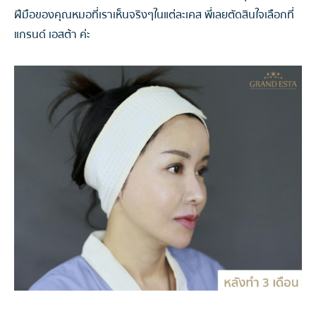
ฝีมือของคุณหมอที่เราเห็นจริงๆในแต่ละเคส พี่เลยตัดสินใจเลือกที่
แกรนด์ เอสต้า ค่ะ