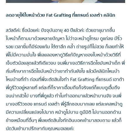
ลดอายุให้ใบหน้าด้วย Fat Grafting ที่แกรนด์ เอสต้า คลินิก
สวัสดีค่ะ ชื่อน้อยค่ะ ปัจจุบันอายุ 40 ปีแล้วค่ะ ด้วยอายุมากขึ้น
ใบหน้าก็ตามมาด้วยหลายปัญหา ไม่ว่าจะหน้าดูโทรม ดูแก่ลง มีริ้ว
รอย เวลายิ้มก็มีร่องแก้ม ใต้ตาลึก คล้ำ ถ่ายรูปก็ไม่สวย ก็เลยทำให้
พี่ไม่มีความมั่นใจ พี่เลยลองหาดูวิธีแก้ปัญหาของใบหน้าด้วยวิธีที่
เจ็บตัวน้อยสุดแล้วทีเดียวจบ จนพี่มาเจอวิธีการฉีดไขมันหน้าเด็ก พี่
เริ่มศึกษาการฉีดไขมันหน้าว่าเขาทำกันยังไง แล้วมีคลินิกไหนบ้า
ไหนบ้างที่ทำ ก่อนที่พี่จะตัดสินใจทำ Fat Grafting ที่แกรนด์ เอาต้า
พี่ดูรีวิวอยู่หลายที่ แต่ละที่ก็ราคาเอื้อมถึงก็จริงแต่ก็แบบดูเอื้มถึง
จนน่ากลัวไป บางที่พี่ดูแล้ว ทำไมทำออกมาแล้วหน้าบานจัง จนพี่
มาเจอรีวิวของ แกรนด์ เอสต้า พี่รู้สึกชอบมากเลย แต่ละเคสหน้าดู
มีความเปลี่ยนแปลงไปมาก หน้าดูไม่บาน ดูมีมิติ ไม่บานออกด้าน
ข้างเหมือนที่อื่นๆ พี่เลยตัดสินใจทักอินบอคเข้ามาสอบถาม แล้วก็
นัดวันเข้ามาปรึกษากับคุณหมอเลยค่ะ