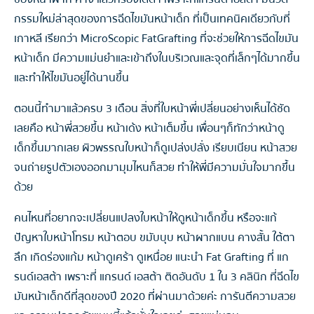
กรรมใหม่ล่าสุดของการฉีดไขมันหน้าเด็ก ที่เป็นเทคนิคเดียวกับที่
เกาหลี เรียกว่า MicroScopic FatGrafting ที่จะช่วยให้การฉีดไขมัน
หน้าเด็ก มีความแม่นยำและเข้าถึงในบริเวณและจุดที่เล็กๆได้มากขึ้น
และทำให้ไขมันอยู่ได้นานขึ้น
ตอนนี้ทำมาแล้วครบ 3 เดือน สิ่งที่ใบหน้าพี่เปลี่ยนอย่างเห็นได้ชัด
เลยคือ หน้าพี่สวยขึ้น หน้าเด้ง หน้าเต็มขึ้น เพื่อนๆก็ทักว่าหน้าดู
เด็กขึ้นมากเลย ผิวพรรณใบหน้าก็ดูเปล่งปลั่ง เรียบเนียน หน้าสวย
จนถ่ายรูปตัวเองออกมามุมไหนก็สวย ทำให้พี่มีความมั่นใจมากขึ้น
ด้วย
คนไหนที่อยากจะเปลี่ยนแปลงใบหน้าให้ดูหน้าเด็กขึ้น หรือจะแก้
ปัญหาใบหน้าโทรม หน้าตอบ ขมับบุบ หน้าผากแบน คางสั้น ใต้ตา
ลึก เกิดร่องแก้ม หน้าดูเศร้า ดูเหนื่อย แนะนำ Fat Grafting ที่ แก
รนด์เอสต้า เพราะที่ แกรนด์ เอสต้า ติดอันดับ 1 ใน 3 คลินิก ที่ฉีดไข
มันหน้าเด็กดีที่สุดของปี 2020 ที่ผ่านมาด้วยค่ะ การันตีความสวย